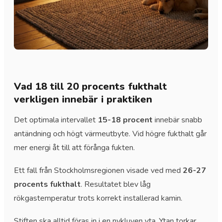
Vad 18 till 20 procents fukthalt
verkligen innebär i praktiken
Det optimala intervallet
15-18 procent
innebär snabb
antändning och högt värmeutbyte. Vid högre fukthalt går
mer energi åt till att förånga fukten.
Ett fall från Stockholmsregionen visade ved med
26-27
procents fukthalt
. Resultatet blev låg
rökgastemperatur trots korrekt installerad kamin.
Stiften ska alltid föras in i en nykluven yta. Ytan torkar