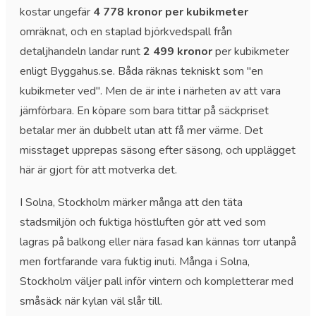
kostar ungefär
4 778 kronor per kubikmeter
omräknat, och en staplad björkvedspall från
detaljhandeln landar runt
2 499 kronor
per kubikmeter
enligt Byggahus.se. Båda räknas tekniskt som "en
kubikmeter ved". Men de är inte i närheten av att vara
jämförbara. En köpare som bara tittar på säckpriset
betalar mer än dubbelt utan att få mer värme. Det
misstaget upprepas säsong efter säsong, och upplägget
här är gjort för att motverka det.
I Solna, Stockholm märker många att den täta
stadsmiljön och fuktiga höstluften gör att ved som
lagras på balkong eller nära fasad kan kännas torr utanpå
men fortfarande vara fuktig inuti. Många i Solna,
Stockholm väljer pall inför vintern och kompletterar med
småsäck när kylan väl slår till.