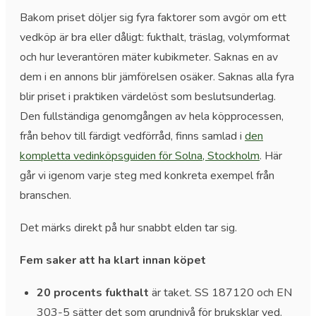
Bakom priset döljer sig fyra faktorer som avgör om ett
vedköp är bra eller dåligt: fukthalt, träslag, volymformat
och hur leverantören mäter kubikmeter. Saknas en av
dem i en annons blir jämförelsen osäker. Saknas alla fyra
blir priset i praktiken värdelöst som beslutsunderlag.
Den fullständiga genomgången av hela köpprocessen,
från behov till färdigt vedförråd, finns samlad i
den
kompletta vedinköpsguiden för Solna, Stockholm
. Här
går vi igenom varje steg med konkreta exempel från
branschen.
Det märks direkt på hur snabbt elden tar sig.
Fem saker att ha klart innan köpet
20 procents fukthalt
är taket. SS 187120 och EN
303-5 sätter det som grundnivå för bruksklar ved.