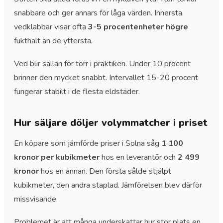
snabbare och ger annars för låga värden. Innersta
vedklabbar visar ofta
3-5 procentenheter högre
fukthalt än de yttersta.
Ved blir sällan för torr i praktiken. Under 10 procent
brinner den mycket snabbt. Intervallet 15-20 procent
fungerar stabilt i de flesta eldstäder.
Hur säljare döljer volymmatcher i priset
En köpare som jämförde priser i Solna såg
1 100
kronor per kubikmeter
hos en leverantör och
2 499
kronor
hos en annan. Den första sålde stjälpt
kubikmeter, den andra staplad. Jämförelsen blev därför
missvisande.
Problemet är att många underskattar hur stor plats en