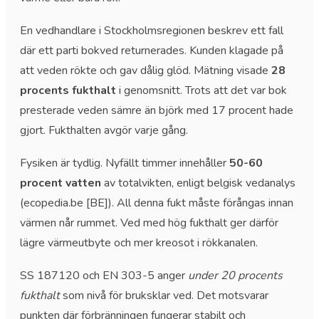
En vedhandlare i Stockholmsregionen beskrev ett fall
där ett parti bokved returnerades. Kunden klagade på
att veden rökte och gav dålig glöd. Mätning visade
28
procents fukthalt
i genomsnitt. Trots att det var bok
presterade veden sämre än björk med 17 procent hade
gjort. Fukthalten avgör varje gång.
Fysiken är tydlig. Nyfällt timmer innehåller
50-60
procent vatten
av totalvikten, enligt belgisk vedanalys
(ecopedia.be [BE]). All denna fukt måste förångas innan
värmen når rummet. Ved med hög fukthalt ger därför
lägre värmeutbyte och mer kreosot i rökkanalen.
SS 187120 och EN 303-5 anger
under 20 procents
fukthalt
som nivå för bruksklar ved. Det motsvarar
punkten där förbränningen fungerar stabilt och