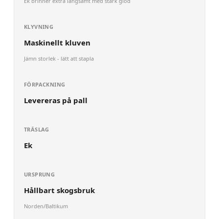
Ek brinner extra långsamt med stark glöd
KLYVNING
Maskinellt kluven
Jämn storlek - lätt att stapla
FÖRPACKNING
Levereras på pall
TRÄSLAG
Ek
URSPRUNG
Hållbart skogsbruk
Norden/Baltikum