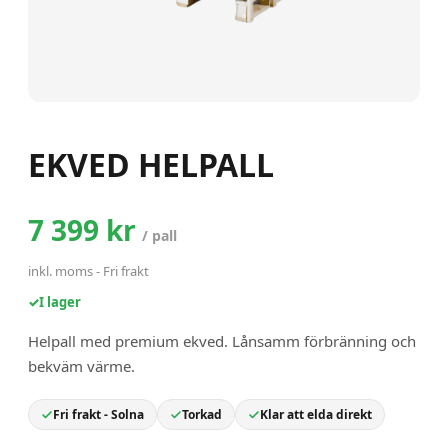
EKVED HELPALL
7 399 kr
/
pall
inkl. moms
-
Fri frakt
✓
I lager
Helpall med premium ekved. Lånsamm förbränning och
bekväm värme.
Fri frakt - Solna
Torkad
Klar att elda direkt