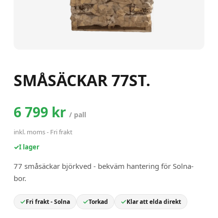
SMÅSÄCKAR 77ST.
6 799 kr
/
pall
inkl. moms
-
Fri frakt
✓
I lager
77 småsäckar björkved - bekväm hantering för Solna-
bor.
Fri frakt - Solna
Torkad
Klar att elda direkt