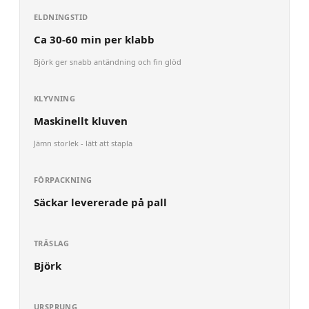
ELDNINGSTID
Ca 30-60 min per klabb
Björk ger snabb antändning och fin glöd
KLYVNING
Maskinellt kluven
Jämn storlek - lätt att stapla
FÖRPACKNING
Säckar levererade på pall
TRÄSLAG
Björk
URSPRUNG